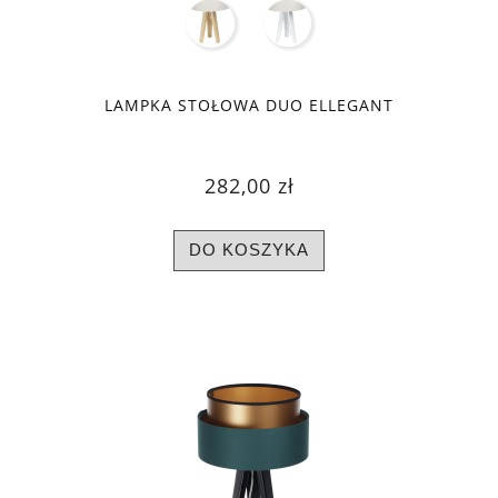
LAMPKA STOŁOWA DUO ELLEGANT
282,00 zł
DO KOSZYKA