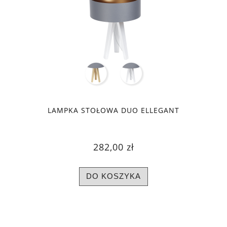
LAMPKA STOŁOWA DUO ELLEGANT
282,00 zł
DO KOSZYKA