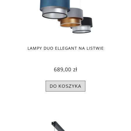
LAMPY DUO ELLEGANT NA LISTWIE
689,00 zł
DO KOSZYKA