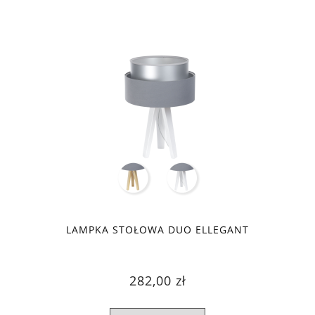
LAMPKA STOŁOWA DUO ELLEGANT
282,00 zł