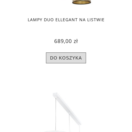
LAMPY DUO ELLEGANT NA LISTWIE
689,00 zł
DO KOSZYKA