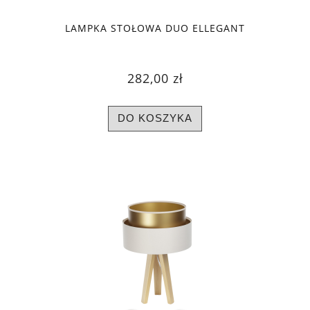
LAMPKA STOŁOWA DUO ELLEGANT
282,00 zł
DO KOSZYKA