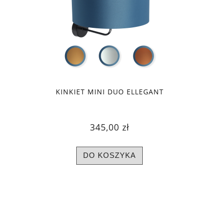
KINKIET MINI DUO ELLEGANT
345,00 zł
DO KOSZYKA