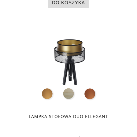
DO KOSZYKA
LAMPKA STOŁOWA DUO ELLEGANT