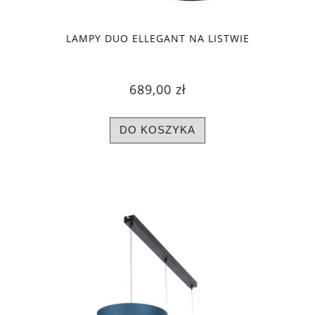
LAMPY DUO ELLEGANT NA LISTWIE
689,00 zł
DO KOSZYKA