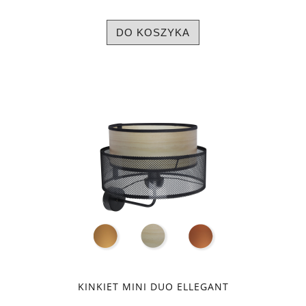
DO KOSZYKA
KINKIET MINI DUO ELLEGANT