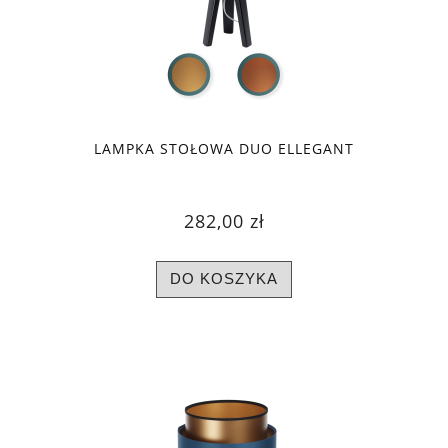
LAMPKA STOŁOWA DUO ELLEGANT
282,00 zł
DO KOSZYKA