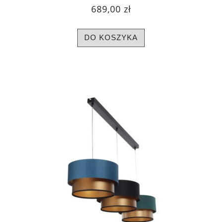
689,00 zł
DO KOSZYKA