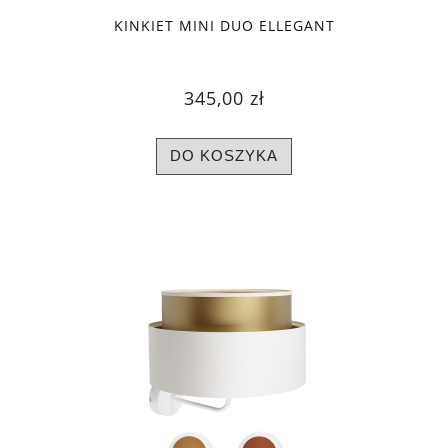
KINKIET MINI DUO ELLEGANT
345,00 zł
DO KOSZYKA