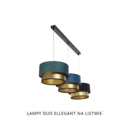
LAMPY DUO ELLEGANT NA LISTWIE