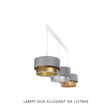
LAMPY DUO ELLEGANT NA LISTWIE