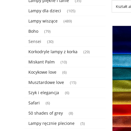
Lampy piękne i tanie
(35)
Kształt 
Lampy dla dzieci
(105)
Lampy wiszące
(489)
Boho
(79)
Sensei
(30)
Korkodryle lampy z korka
(29)
Miskant Palm
(10)
Kocykowe love
(6)
Musztardowe love
(15)
Szyk i elegancja
(6)
Safari
(6)
50 shades of grey
(8)
Lampy ręcznie plecione
(5)