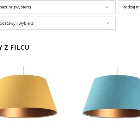
abażura: (wybierz)
Rodzaj ma
odstawy: (wybierz)
 Z FILCU