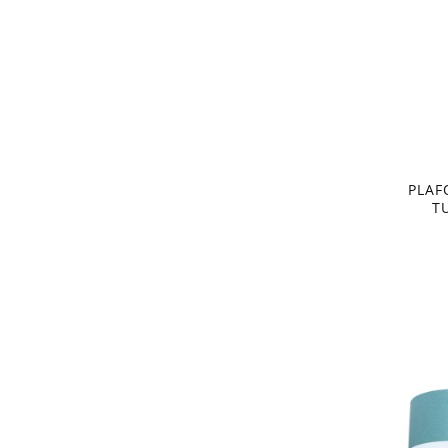
PLAF
T