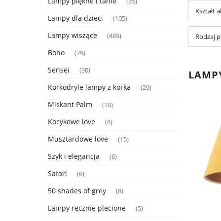
Lampy piękne i tanie
(35)
Kształt 
Lampy dla dzieci
(105)
Lampy wiszące
(489)
Rodzaj p
Boho
(79)
Sensei
(30)
LAMPY
Korkodryle lampy z korka
(29)
Miskant Palm
(10)
Kocykowe love
(6)
Musztardowe love
(15)
Szyk i elegancja
(6)
Safari
(6)
50 shades of grey
(8)
Lampy ręcznie plecione
(5)