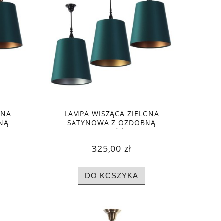
ONA
LAMPA WISZĄCA ZIELONA
NĄ
SATYNOWA Z OZDOBNĄ
LORY
KOLUMIENKĄ, RÓŻNE KOLORY
WNĘTRZA
325,00 zł
DO KOSZYKA