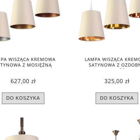
MPA WISZĄCA KREMOWA
LAMPA WISZĄCA KREM
ATYNOWA Z MOSIĘŻNĄ
SATYNOWA Z OZDOB
UMIENKĄ, TRZY KOLORY
KOLUMIENKĄ, RÓŻNE K
WNĘTRZA
WNĘTRZA
627,00 zł
325,00 zł
DO KOSZYKA
DO KOSZYKA