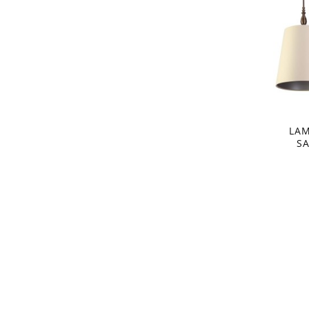
LA
S
KOL