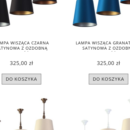
MPA WISZĄCA CZARNA
LAMPA WISZĄCA GRANA
ATYNOWA Z OZDOBNĄ
SATYNOWA Z OZDOB
MIENKĄ, RÓŻNE KOLORY
KOLUMIENKĄ, RÓŻNE K
WNĘTRZA
WNĘTRZA
325,00 zł
325,00 zł
DO KOSZYKA
DO KOSZYKA