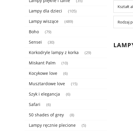
Lampy piękne i tanie
(35)
Kształt 
Lampy dla dzieci
(105)
Lampy wiszące
(489)
Rodzaj p
Boho
(79)
Sensei
(30)
LAMP
Korkodryle lampy z korka
(29)
Miskant Palm
(10)
Kocykowe love
(6)
Musztardowe love
(15)
Szyk i elegancja
(6)
Safari
(6)
50 shades of grey
(8)
Lampy ręcznie plecione
(5)