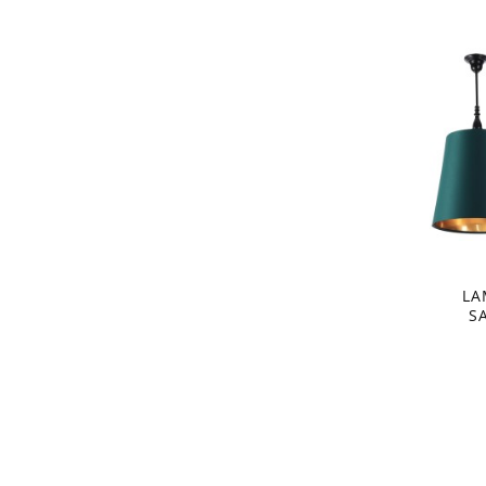
LA
S
KOLU