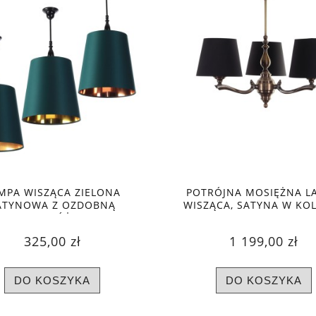
MPA WISZĄCA ZIELONA
POTRÓJNA MOSIĘŻNA L
ATYNOWA Z OZDOBNĄ
WISZĄCA, SATYNA W KO
MIENKĄ, RÓŻNE KOLORY
CZARNYM
WNĘTRZA (1)
325,00 zł
1 199,00 zł
DO KOSZYKA
DO KOSZYKA