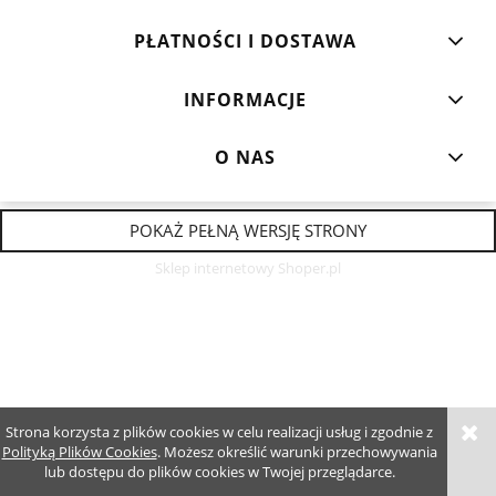
PŁATNOŚCI I DOSTAWA
INFORMACJE
O NAS
POKAŻ PEŁNĄ WERSJĘ STRONY
Sklep internetowy Shoper.pl
Strona korzysta z plików cookies w celu realizacji usług i zgodnie z
Polityką Plików Cookies
. Możesz określić warunki przechowywania
lub dostępu do plików cookies w Twojej przeglądarce.