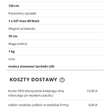
120 cm
Parametry oprawki
1 x E27 max 60 Watt
Długość przewodu
70 cm
Waga (netto)
1 kg
Inne
można stosować żarówki LED
KOSZTY DOSTAWY
CENA NIE ZAWIERA EWENTUALNYCH KOSZTÓW
PŁATNOŚCI
Kurier DPD
(Doręczenie kolejnego dnia
15,00 zł
roboczego po wysłaniu paczki.)
odbiór osobisty
(odbiór w siedzibie firmy)
0,00 zł