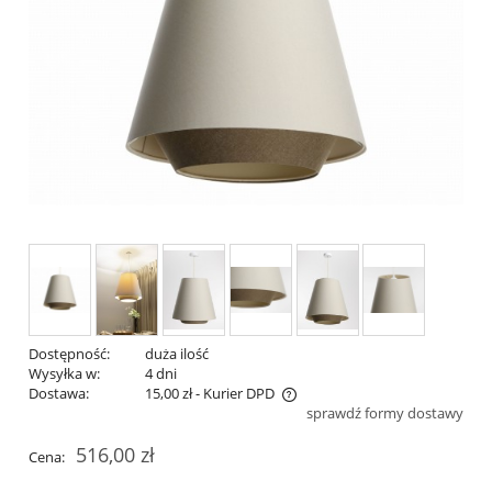
Dostępność:
duża ilość
Wysyłka w:
4 dni
Dostawa:
15,00 zł
- Kurier DPD
sprawdź formy dostawy
Cena nie zawiera ewentualnych kosztów płatności
516,00 zł
Cena: