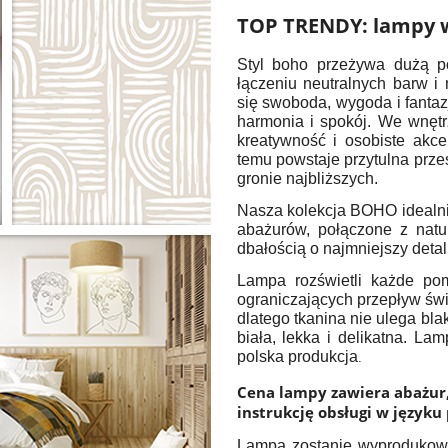
TOP TRENDY: lampy 
Styl boho przeżywa dużą po
łączeniu neutralnych barw i 
się swoboda, wygoda i fantaz
harmonia i spokój. We wnęt
kreatywność i osobiste akce
temu powstaje przytulna prze
gronie najbliższych.
Nasza kolekcja BOHO idealnie
abażurów, połączone z natu
dbałością o najmniejszy detal
Lampa rozświetli każde pom
ograniczających przepływ świ
dlatego tkanina nie ulega bla
biała, lekka i delikatna. La
polska produkcja
.
Cena lampy zawiera abażur,
instrukcję obsługi w języku
Lampa zostanie wyprodukowa