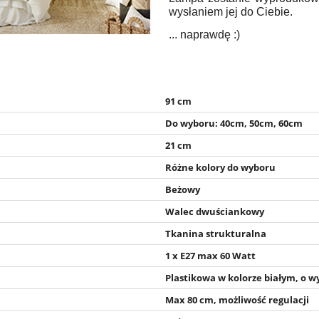
wysłaniem jej do Ciebie.
... naprawdę :)
91 cm
Do wyboru: 40cm, 50cm, 60cm
21 cm
Różne kolory do wyboru
Beżowy
Walec dwuściankowy
Tkanina strukturalna
1 x E27 max 60 Watt
Plastikowa w kolorze białym, o 
Max 80 cm, możliwość regulacji