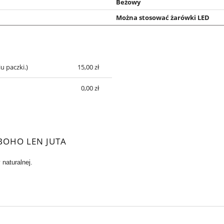
Beżowy
Można stosować żarówki LED
u paczki.)
15,00 zł
A
KOSZTÓW
0,00 zł
BOHO LEN JUTA
naturalnej.