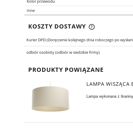
Kolor przewodu
Inne
KOSZTY DOSTAWY
Kurier DPD
(Doręczenie kolejnego dnia roboczego po wysłani
CENA NIE ZAWIER
EWENTUALNYCH 
odbiór osobisty
(odbiór w siedzibie firmy)
PŁATNOŚCI
PRODUKTY POWIĄZANE
LAMPA WISZĄCA 
Lampa wykonana z tkaniny 