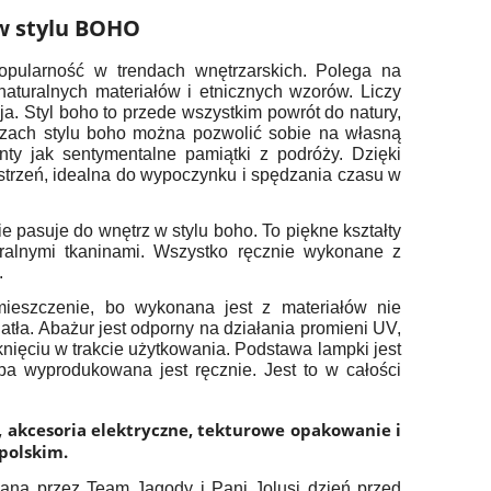
w stylu BOHO
pularność w trendach wnętrzarskich. Polega na
naturalnych materiałów i etnicznych wzorów. Liczy
ja. Styl boho to przede wszystkim powrót do natury,
rzach stylu boho można pozwolić sobie na własną
nty jak sentymentalne pamiątki z podróży. Dzięki
strzeń, idealna do wypoczynku i spędzania czasu w
 pasuje do wnętrz w stylu boho. To piękne kształty
ralnymi tkaninami. Wszystko ręcznie wykonane z
.
ieszczenie, bo wykonana jest z materiałów nie
atła. Abażur jest odporny na działania promieni UV,
knięciu w trakcie użytkowania. Podstawa lampki jest
mpa wyprodukowana jest ręcznie. Jest to w całości
 akcesoria elektryczne, tekturowe opakowanie i
 polskim.
na przez Team Jagody i Pani Jolusi dzień przed