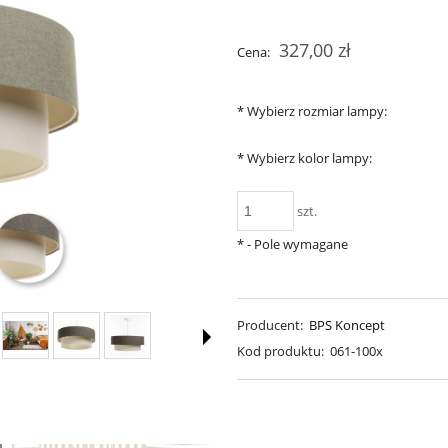
Cena nie zawiera ewentualnych
327,00 zł
Cena:
płatności
*
Wybierz rozmiar lampy:
*
Wybierz kolor lampy:
szt.
*
- Pole wymagane
Producent:
BPS Koncept
Kod produktu:
061-100x