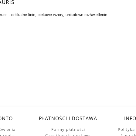
AURIS
ris - delikatne linie, ciekawe wzory, unikatowe rozświetlenie
ONTO
PŁATNOŚCI I DOSTAWA
INF
ówienia
Formy płatności
Polityka
a konta
Czas i koszty dostawy
Nasza 