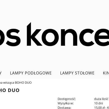
Y
LAMPY PODŁOGOWE
LAMPY STOŁOWE
KI
pa wisząca BOHO DUO
PROMOCJA DO 70%
HO DUO
Dostępność:
duża ilość
Wysyłka w:
10 dni
Dostawa:
15,00 zł
- 