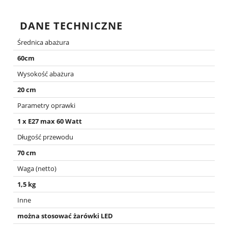
DANE TECHNICZNE
Średnica abażura
60cm
Wysokość abażura
20 cm
Parametry oprawki
1 x E27 max 60 Watt
Długość przewodu
70 cm
Waga (netto)
1,5 kg
Inne
można stosować żarówki LED