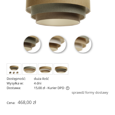
Dostępność:
duża ilość
Wysyłka w:
4 dni
Dostawa:
15,00 zł
- Kurier DPD
sprawdź formy dostawy
Cena nie zawiera ewentualnych kosztów płatności
468,00 zł
Cena: