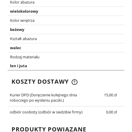
Kolor abażura
wielokolorowy
Kolor wnętrza
beżowy
Kształt abażura
walec
Rodzaj materiału
len i juta
KOSZTY DOSTAWY
CENA NIE ZAWIERA EWENTUALNYCH KOSZTÓW
PŁATNOŚCI
Kurier DPD
(Doręczenie kolejnego dnia
15,00 zł
roboczego po wysłaniu paczki.)
odbiór osobisty
(odbiór w siedzibie firmy)
0,00 zł
PRODUKTY POWIĄZANE