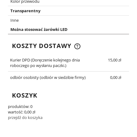
Kolor przewodu
Transparentny
Inne
Można stosować żarówki LED
KOSZTY DOSTAWY
CENA NIE ZAWIERA EWENTUALNYCH KOSZTÓW
PŁATNOŚCI
Kurier DPD
(Doręczenie kolejnego dnia
15,00 zł
roboczego po wysłaniu paczki.)
odbiór osobisty
(odbiór w siedzibie firmy)
0,00 zł
KOSZYK
produktów:
0
wartość:
0,00 zł
przejdź do koszyka