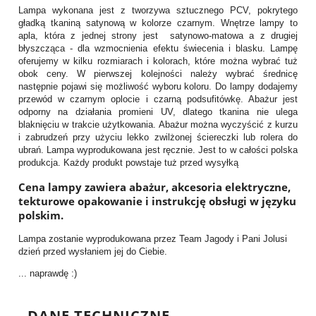
Lampa wykonana jest z tworzywa sztucznego PCV, pokrytego
gładką tkaniną satynową w kolorze czarnym. Wnętrze lampy to
apla, która z jednej strony jest satynowo-matowa a z drugiej
błyszcząca - dla wzmocnienia efektu świecenia i blasku. Lampę
oferujemy w kilku rozmiarach i kolorach, które można wybrać tuż
obok ceny. W pierwszej kolejności należy wybrać średnicę
następnie pojawi się możliwość wyboru koloru. Do lampy dodajemy
przewód w czarnym oplocie i czarną podsufitówkę. Abażur jest
odporny na działania promieni UV, dlatego tkanina nie ulega
blaknięciu w trakcie użytkowania. Abażur można wyczyścić z kurzu
i zabrudzeń przy użyciu lekko zwilżonej ściereczki lub rolera do
ubrań. Lampa wyprodukowana jest ręcznie. Jest to w całości polska
produkcja. Każdy produkt powstaje tuż przed wysyłką
Cena lampy zawiera abażur, akcesoria elektryczne,
tekturowe opakowanie i instrukcję obsługi w języku
polskim.
Lampa zostanie wyprodukowana przez Team Jagody i Pani Jolusi
dzień przed wysłaniem jej do Ciebie.
... naprawdę :)
DANE TECHNICZNE