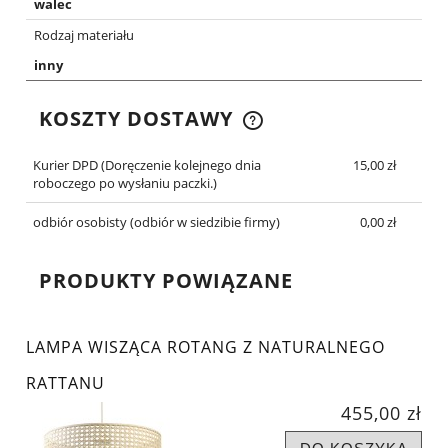
walec
Rodzaj materiału
inny
KOSZTY DOSTAWY
CENA NIE ZAWIERA EWENTUALNYCH KOSZTÓW
PŁATNOŚCI
Kurier DPD
(Doręczenie kolejnego dnia
15,00 zł
roboczego po wysłaniu paczki.)
odbiór osobisty
(odbiór w siedzibie firmy)
0,00 zł
PRODUKTY POWIĄZANE
LAMPA WISZĄCA ROTANG Z NATURALNEGO
RATTANU
455,00 zł