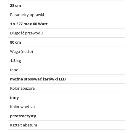
28 cm
Parametry oprawki
1 x E27 max 60 Watt
Długość przewodu
80 cm
Waga (netto)
1,3 kg
Inne
można stosować żarówki LED
Kolor abażura
inny
Kolor wnętrza
przezroczysty
Kształt abażura