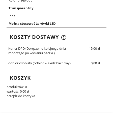
Kolor przewodu
Transparentny
Inne
Można stosować żarówki LED
KOSZTY DOSTAWY
CENA NIE ZAWIERA EWENTUALNYCH KOSZTÓW
PŁATNOŚCI
Kurier DPD
(Doręczenie kolejnego dnia
15,00 zł
roboczego po wysłaniu paczki.)
odbiór osobisty
(odbiór w siedzibie firmy)
0,00 zł
KOSZYK
produktów:
0
wartość:
0,00 zł
przejdź do koszyka