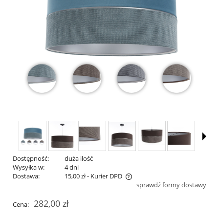
Dostępność:
duża ilość
Wysyłka w:
4 dni
Dostawa:
15,00 zł
- Kurier DPD
sprawdź formy dostawy
Cena nie zawiera ewentualnych kosztów płatności
282,00 zł
Cena: