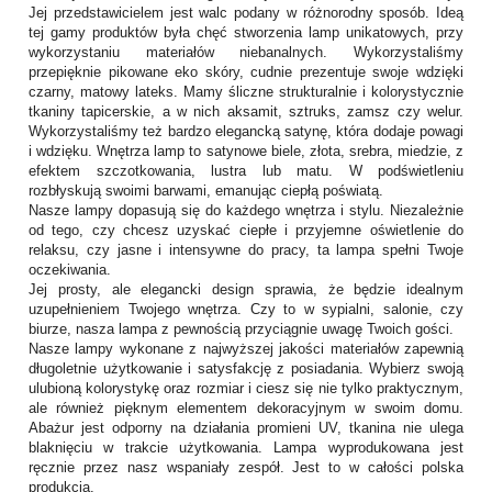
Jej przedstawicielem jest walc podany w różnorodny sposób. Ideą
tej gamy produktów była chęć stworzenia lamp unikatowych, przy
wykorzystaniu materiałów niebanalnych. Wykorzystaliśmy
przepięknie pikowane eko skóry, cudnie prezentuje swoje wdzięki
czarny, matowy lateks. Mamy śliczne strukturalnie i kolorystycznie
tkaniny tapicerskie, a w nich aksamit, sztruks, zamsz czy welur.
Wykorzystaliśmy też bardzo elegancką satynę, która dodaje powagi
i wdzięku. Wnętrza lamp to satynowe biele, złota, srebra, miedzie, z
efektem szczotkowania, lustra lub matu. W podświetleniu
rozbłyskują swoimi barwami, emanując ciepłą poświatą.
Nasze lampy dopasują się do każdego wnętrza i stylu. Niezależnie
od tego, czy chcesz uzyskać ciepłe i przyjemne oświetlenie do
relaksu, czy jasne i intensywne do pracy, ta lampa spełni Twoje
oczekiwania.
Jej prosty, ale elegancki design sprawia, że będzie idealnym
uzupełnieniem Twojego wnętrza. Czy to w sypialni, salonie, czy
biurze, nasza lampa z pewnością przyciągnie uwagę Twoich gości.
Nasze lampy wykonane z najwyższej jakości materiałów zapewnią
długoletnie użytkowanie i satysfakcję z posiadania. Wybierz swoją
ulubioną kolorystykę oraz rozmiar i ciesz się nie tylko praktycznym,
ale również pięknym elementem dekoracyjnym w swoim domu.
Abażur jest odporny na działania promieni UV, tkanina nie ulega
blaknięciu w trakcie użytkowania. Lampa wyprodukowana jest
ręcznie przez nasz wspaniały zespół. Jest to w całości polska
produkcja.