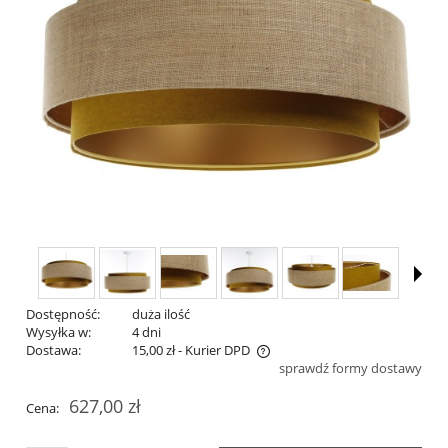
Dostępność:
duża ilość
Wysyłka w:
4 dni
Dostawa:
15,00 zł
- Kurier DPD
sprawdź formy dostawy
Cena nie zawiera ewentualnych kosztów płatności
627,00 zł
Cena: