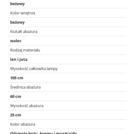
beżowy
Kolor wnętrza
beżowy
Kształt abażura
walec
Rodzaj materiału
len i juta
Wysokość całkowita lampy
105 cm
Średnica abażura
60 cm
Wysokość abażura
25 cm
Kolor abażura
Odcienie beżu, kremu i musztardy