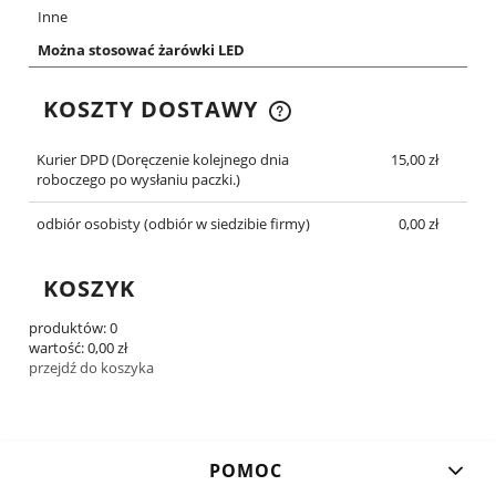
Inne
Można stosować żarówki LED
KOSZTY DOSTAWY
CENA NIE ZAWIERA EWENTUALNYCH KOSZTÓW
PŁATNOŚCI
Kurier DPD
(Doręczenie kolejnego dnia
15,00 zł
roboczego po wysłaniu paczki.)
odbiór osobisty
(odbiór w siedzibie firmy)
0,00 zł
KOSZYK
produktów:
0
wartość:
0,00 zł
przejdź do koszyka
POMOC