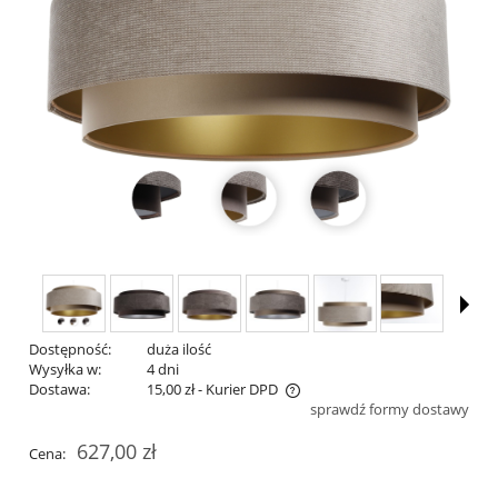
Dostępność:
duża ilość
Wysyłka w:
4 dni
Dostawa:
15,00 zł
- Kurier DPD
sprawdź formy dostawy
Cena nie zawiera ewentualnych kosztów płatności
627,00 zł
Cena: