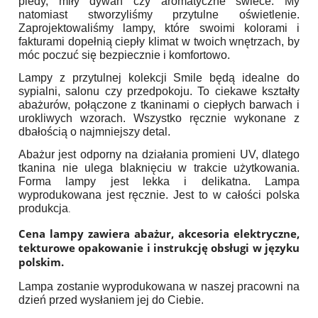
pledy, miły dywan czy aromatyczne świece. My
natomiast stworzyliśmy przytulne oświetlenie.
Zaprojektowaliśmy lampy, które swoimi kolorami i
fakturami dopełnią ciepły klimat w twoich wnętrzach, by
móc poczuć się bezpiecznie i komfortowo.
Lampy z przytulnej kolekcji Smile będą idealne do
sypialni, salonu czy przedpokoju. To ciekawe kształty
abażurów, połączone z tkaninami o ciepłych barwach i
urokliwych wzorach. Wszystko ręcznie wykonane z
dbałością o najmniejszy detal.
Abażur jest odporny na działania promieni UV, dlatego
tkanina nie ulega blaknięciu w trakcie użytkowania.
Forma lampy jest lekka i delikatna. Lampa
wyprodukowana jest ręcznie. Jest to w całości polska
produkcja
.
Cena lampy zawiera abażur, akcesoria elektryczne,
tekturowe opakowanie i instrukcję obsługi w języku
polskim.
Lampa zostanie wyprodukowana w naszej pracowni na
dzień przed wysłaniem jej do Ciebie.