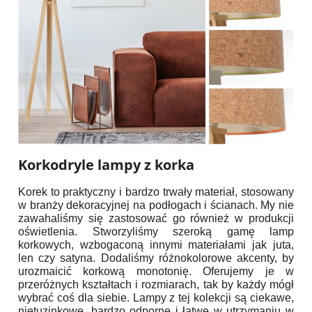
Korkodryle lampy z korka
Korek to praktyczny i bardzo trwały materiał, stosowany
w branży dekoracyjnej na podłogach i ścianach. My nie
zawahaliśmy się zastosować go również w produkcji
oświetlenia. Stworzyliśmy szeroką gamę lamp
korkowych, wzbogaconą innymi materiałami jak juta,
len czy satyna. Dodaliśmy różnokolorowe akcenty, by
urozmaicić korkową monotonię. Oferujemy je w
przeróżnych kształtach i rozmiarach, tak by każdy mógł
wybrać coś dla siebie. Lampy z tej kolekcji są ciekawe,
nietuzinkowe, bardzo odporne i łatwe w utrzymaniu w