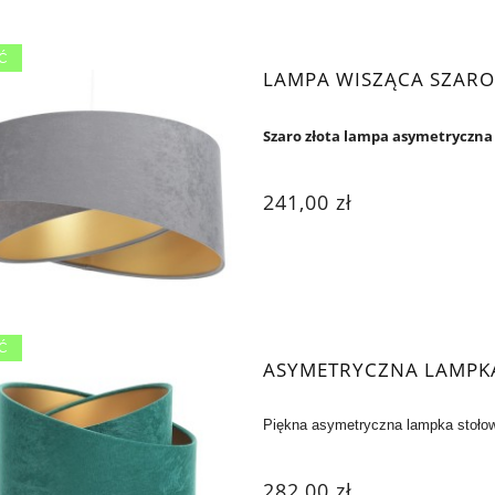
Ć
LAMPA WISZĄCA SZARO
Szaro złota lampa asymetryczna
241,00 zł
Ć
ASYMETRYCZNA LAMPKA
Piękna asymetryczna lampka stołow
282,00 zł