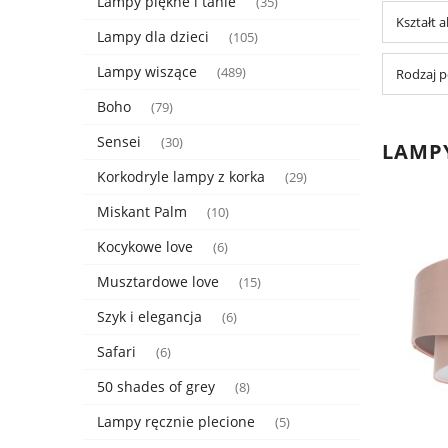
Lampy piękne i tanie
(35)
Kształt 
Lampy dla dzieci
(105)
Lampy wiszące
(489)
Rodzaj p
Boho
(79)
Sensei
(30)
LAMP
Korkodryle lampy z korka
(29)
Miskant Palm
(10)
Kocykowe love
(6)
Musztardowe love
(15)
Szyk i elegancja
(6)
Safari
(6)
50 shades of grey
(8)
Lampy ręcznie plecione
(5)