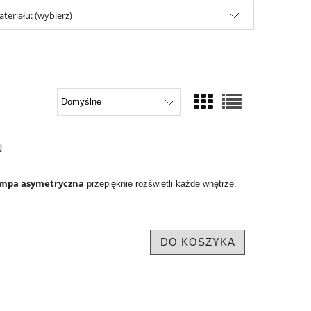
teriału: (wybierz)
N
ampa asymetryczna
przepięknie rozświetli każde wnętrze.
DO KOSZYKA