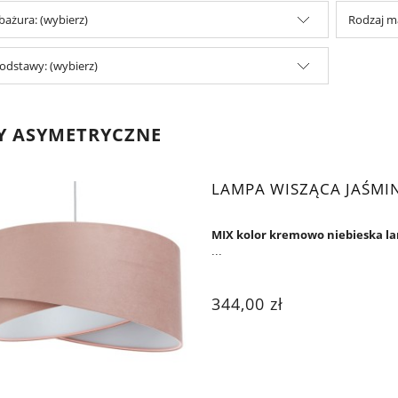
abażura: (wybierz)
Rodzaj ma
odstawy: (wybierz)
Y ASYMETRYCZNE
LAMPA WISZĄCA JAŚMI
MIX kolor kremowo niebieska l
...
344,00 zł