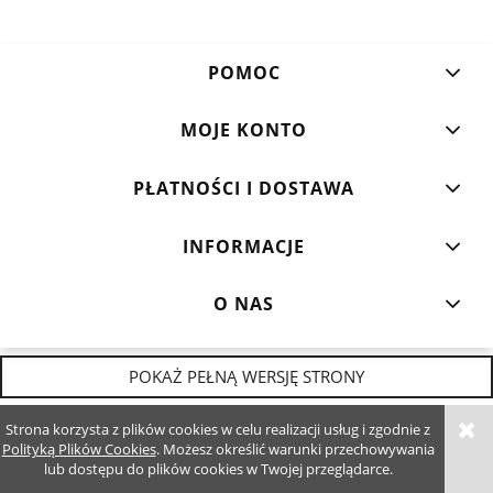
POMOC
MOJE KONTO
PŁATNOŚCI I DOSTAWA
INFORMACJE
O NAS
POKAŻ PEŁNĄ WERSJĘ STRONY
Sklep internetowy Shoper.pl
Strona korzysta z plików cookies w celu realizacji usług i zgodnie z
Polityką Plików Cookies
. Możesz określić warunki przechowywania
lub dostępu do plików cookies w Twojej przeglądarce.